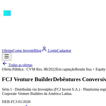
Ofertas
Como Investir
Blog
Login
Cadastrar
Todas as ofertas
Oferta Pública · CVM Res. 88/2022
Em captação
Renda fixa + Equity
FCJ Venture Builder
Debêntures Conversív
Série I · Distribuída via Investplus (FCJ Invest S.A.) · Plataforma r
Corporate Venture Builders da América Latina.
DEB-FCJ-01/2026