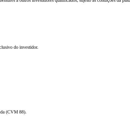
êntures a outros investidores qualificados, sujeito às condições da plata
lusivo do investidor.
dada (CVM 88).